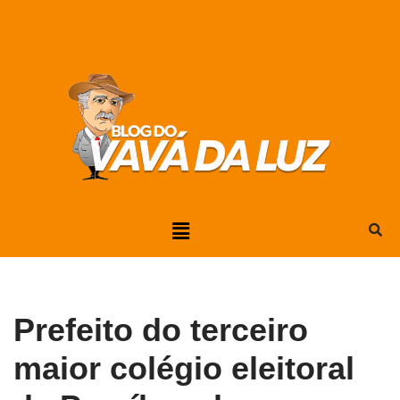
Pular
para
o
conteúdo
Prefeito do terceiro
maior colégio eleitoral