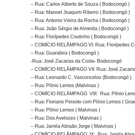
– Rua: Carlos Alberto de Souza ( Bodocongó )
– Rua: Manoel Joaquim Ribeiro ( Bodocongó )
– Rua: Antonio Vieira da Rocha ( Bodocongó )
– Rua: João Sérgio de Almeida ( Bodocongó )
– Rua: Florípedes Coutinho ( Bodocongó )
– COMÍCIO RELÂMPAGO VI: Rua: Florípedes Co
– Rua: Guarabira ( Bodocongó )
-Rua: José Zacarias da Costa- Bodocongó
– COMÍCIO RELÂMPAGO VII: Rua: José Zacarias
– Rua: Leonardo C. Vasconcelos (Bodocongó )
– Rua: Plínio Lemos (Malvinas )
– COMÍCIO RELÂMPAGO VIII: Rua: Plínio Lemos
– Rua: Floriano Peixoto com Plínio Lemos ( Gira
– Rua: Plínio Lemos ( Malvinas )
– Rua: Dos Avelozes ( Malvinas )
– Rua: Jamila Abraão Jorge ( Malvinas )
– COMÍCIO RELÂMPAGO IX: Rua: Jamila Abraão 