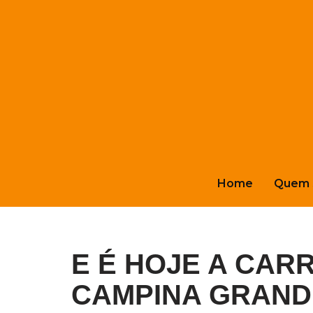
Pular
para
o
conteúdo
Home
Quem 
E É HOJE A CAR
CAMPINA GRAND