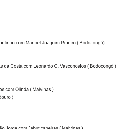
utinho com Manoel Joaquim Ribeiro ( Bodocongó)
 da Costa com Leonardo C. Vasconcelos ( Bodocongó )
 com Olinda ( Malvinas )
douro )
Jorge com Jabuticabeiras ( Malvinas )