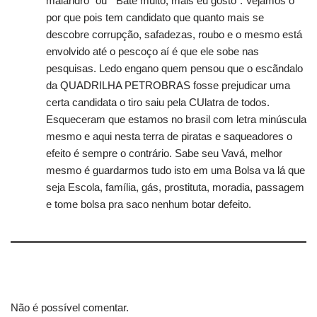
malandro” ou ” Bate muito, mais eu gosto”. Vejamos o
por que pois tem candidato que quanto mais se
descobre corrupção, safadezas, roubo e o mesmo está
envolvido até o pescoço aí é que ele sobe nas
pesquisas. Ledo engano quem pensou que o escãndalo
da QUADRILHA PETROBRAS fosse prejudicar uma
certa candidata o tiro saiu pela CUlatra de todos.
Esqueceram que estamos no brasil com letra minúscula
mesmo e aqui nesta terra de piratas e saqueadores o
efeito é sempre o contrário. Sabe seu Vavá, melhor
mesmo é guardarmos tudo isto em uma Bolsa va lá que
seja Escola, família, gás, prostituta, moradia, passagem
e tome bolsa pra saco nenhum botar defeito.
Não é possível comentar.