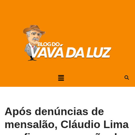
Pular
para
o
conteúdo
Após denúncias de
mensalão, Cláudio Lima