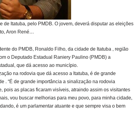
ade de Itatuba, pelo PMDB. O jovem, deverá disputar as eleições
feito, Aron René…
sidente do PMDB, Ronaldo Filho, da cidade de Itatuba , região
com o Deputado Estadual Raniery Paulino (PMDB) a
stadual, que dá acesso ao município.
zação na rodovia que dá acesso a Itatuba, é de grande
de . “É de grande importância a sinalização na rodovia
 pois as placas ficaram visíveis, atraindo assim os visitantes
mais, vou buscar melhorias para meu povo, para minha cidade,
udando, é um parlamentar atuante e que sempre visa o bem