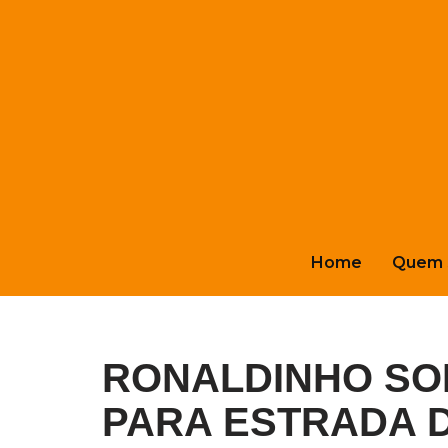
Pular
para
o
conteúdo
Home
Quem 
RONALDINHO SOL
PARA ESTRADA D