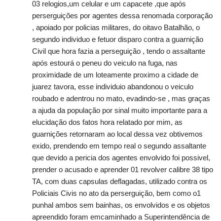
03 relogios,um celular e um capacete ,que após
perserguições por agentes dessa renomada corporação
, apoiado por policias militares, do oitavo Batalhão, o
segundo individuo e fetuor disparo contra a guarnição
Civil que hora fazia a perseguição , tendo o assaltante
após estourá o peneu do veiculo na fuga, nas
proximidade de um loteamente proximo a cidade de
juarez tavora, esse individuio abandonou o veiculo
roubado e adentrou no mato, evadindo-se , mas graças
a ajuda da população por sinal muito importante para a
elucidação dos fatos hora relatado por mim, as
guarnições retornaram ao local dessa vez obtivemos
exido, prendendo em tempo real o segundo assaltante
que devido a pericia dos agentes envolvido foi possivel,
prender o acusado e aprender 01 revolver calibre 38 tipo
TA, com duas capsulas deflagadas, utilizado contra os
Policiais Civis no ato da perserguição, bem como o1
punhal ambos sem bainhas, os envolvidos e os objetos
apreendido foram emcaminhado a Superintendência de