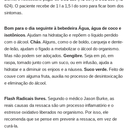
624). O paciente recebe de 1 l a 1,5 l do soro para ficar bom dos
sintomas.
Bom para o dia seguinte à bebedeira
Água, água de coco e
isotônicos
. Ajudam na hidratação e repõem o líquido perdido
com o álcool.
Chás
. Alguns, como o de boldo, carqueja e dente-
de-leão, ajudam o fígado a metabolizar o álcool do organismo.
Mas não podem ser adoçados.
Gengibre.
Seja em pó, em
raspa, tomado junto com um suco, ou em infusão, ajuda a
hidratar e a diminuir os enjoos e a náusea.
Suco verde.
Feito de
couve com alguma fruta, auxilia no processo de desintoxicação
e eliminação do álcool.
Flash Radicais livres.
Segundo o médico Jason Burke, as
reais causas da ressaca são um processo inflamatório e o
estresse oxidativo liberados no organismo. Por isso, ele
recomenda que se pense em prevenir a ressaca, em vez de
curá-la.