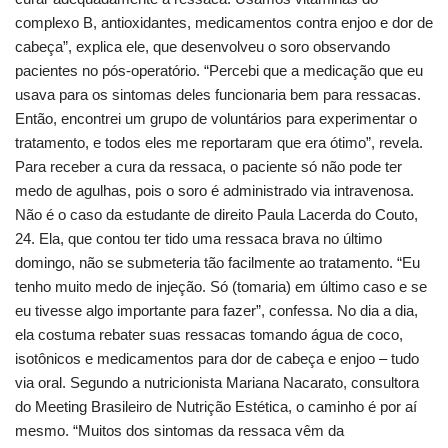
complexo B, antioxidantes, medicamentos contra enjoo e dor de
cabeça”, explica ele, que desenvolveu o soro observando
pacientes no pós-operatório. “Percebi que a medicação que eu
usava para os sintomas deles funcionaria bem para ressacas.
Então, encontrei um grupo de voluntários para experimentar o
tratamento, e todos eles me reportaram que era ótimo”, revela.
Para receber a cura da ressaca, o paciente só não pode ter
medo de agulhas, pois o soro é administrado via intravenosa.
Não é o caso da estudante de direito Paula Lacerda do Couto,
24. Ela, que contou ter tido uma ressaca brava no último
domingo, não se submeteria tão facilmente ao tratamento. “Eu
tenho muito medo de injeção. Só (tomaria) em último caso e se
eu tivesse algo importante para fazer”, confessa. No dia a dia,
ela costuma rebater suas ressacas tomando água de coco,
isotônicos e medicamentos para dor de cabeça e enjoo – tudo
via oral. Segundo a nutricionista Mariana Nacarato, consultora
do Meeting Brasileiro de Nutrição Estética, o caminho é por aí
mesmo. “Muitos dos sintomas da ressaca vêm da