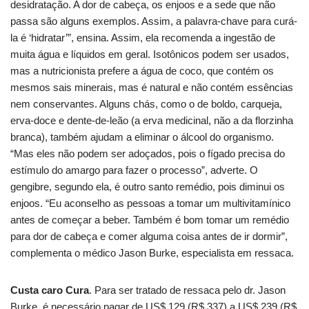
desidratação. A dor de cabeça, os enjoos e a sede que não
passa são alguns exemplos. Assim, a palavra-chave para curá-
la é ‘hidratar’”, ensina. Assim, ela recomenda a ingestão de
muita água e líquidos em geral. Isotônicos podem ser usados,
mas a nutricionista prefere a água de coco, que contém os
mesmos sais minerais, mas é natural e não contém essências
nem conservantes. Alguns chás, como o de boldo, carqueja,
erva-doce e dente-de-leão (a erva medicinal, não a da florzinha
branca), também ajudam a eliminar o álcool do organismo.
“Mas eles não podem ser adoçados, pois o fígado precisa do
estímulo do amargo para fazer o processo”, adverte. O
gengibre, segundo ela, é outro santo remédio, pois diminui os
enjoos. “Eu aconselho as pessoas a tomar um multivitamínico
antes de começar a beber. Também é bom tomar um remédio
para dor de cabeça e comer alguma coisa antes de ir dormir”,
complementa o médico Jason Burke, especialista em ressaca.
Custa caro Cura
. Para ser tratado de ressaca pelo dr. Jason
Burke, é necessário pagar de US$ 129 (R$ 337) a US$ 239 (R$