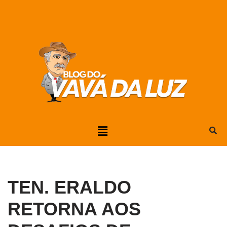
Pular
para
o
conteúdo
TEN. ERALDO
RETORNA AOS