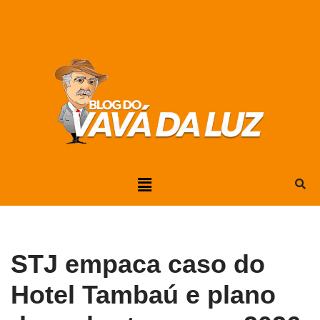
Pular
para
o
conteúdo
STJ empaca caso do
Hotel Tambaú e plano