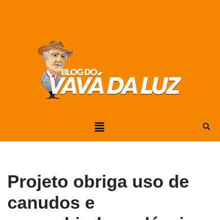
Pular
para
o
conteúdo
Projeto obriga uso de
canudos e