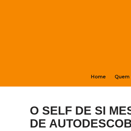
Pular
para
o
conteúdo
Home
Quem 
O SELF DE SI M
DE AUTODESCOBE