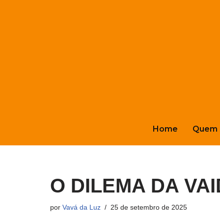
Pular
para
o
conteúdo
Home
Quem 
O DILEMA DA VA
por
Vavá da Luz
25 de setembro de 2025