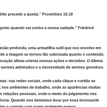
pírito precede a queda.” Provérbios 16:18
gosto quando vai contra a nossa vaidade.” Friedrich
exão profunda, uma armadilha sutil que nos envolve em
nde a imagem se tornou tão valorizada quanto o conteúdo,
rovação alheia orienta nossas ações e decisões. O dilema
de sermos admirados e a necessidade de sermos genuínos.
as: nas redes sociais, onde cada clique e curtida se
 nos ambientes de trabalho, onde as aparências muitas
as relações pessoais, onde o medo do julgamento nos
ncia. Quando nos deixamos levar por essa incessante
rder o contato com quem realmente somos.