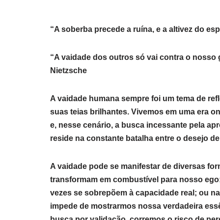
“A soberba precede a ruína, e a altivez do es
“A vaidade dos outros só vai contra o nosso 
Nietzsche
A vaidade humana sempre foi um tema de refl
suas teias brilhantes. Vivemos em uma era o
e, nesse cenário, a busca incessante pela ap
reside na constante batalha entre o desejo 
A vaidade pode se manifestar de diversas form
transformam em combustível para nosso ego;
vezes se sobrepõem à capacidade real; ou n
impede de mostrarmos nossa verdadeira essê
busca por validação, corremos o risco de pe