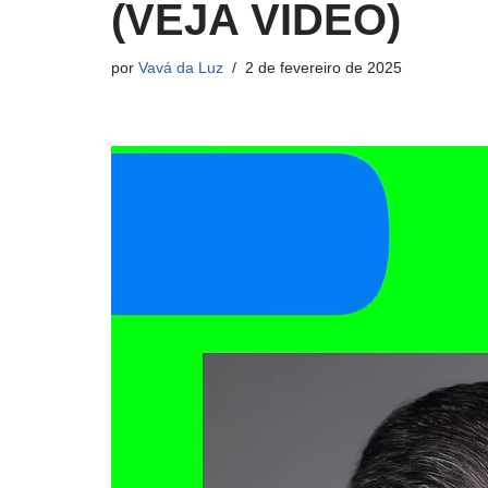
(VEJA VIDEO)
por
Vavá da Luz
2 de fevereiro de 2025
T
o
c
a
d
o
r
d
e
v
í
d