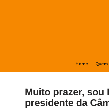
Pular
para
o
conteúdo
Home
Quem 
Muito prazer, sou
presidente da Câ