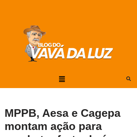
Pular
para
o
conteúdo
MPPB, Aesa e Cagepa
montam ação para