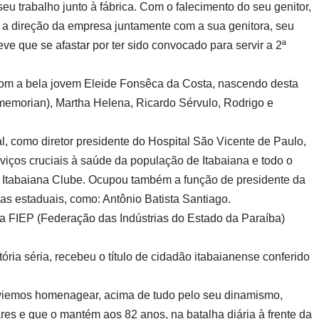
 trabalho junto à fábrica. Com o falecimento do seu genitor,
 a direção da empresa juntamente com a sua genitora, seu
ve que se afastar por ter sido convocado para servir a 2ª
com a bela jovem Eleide Fonsêca da Costa, nascendo desta
n memorian), Martha Helena, Ricardo Sérvulo, Rodrigo e
l, como diretor presidente do Hospital São Vicente de Paulo,
erviços cruciais à saúde da população de Itabaiana e todo o
o Itabaiana Clube. Ocupou também a função de presidente da
as estaduais, como: Antônio Batista Santiago.
da FIEP (Federação das Indústrias do Estado da Paraíba)
ria séria, recebeu o título de cidadão itabaianense conferido
viemos homenagear, acima de tudo pelo seu dinamismo,
res e que o mantém aos 82 anos, na batalha diária à frente da