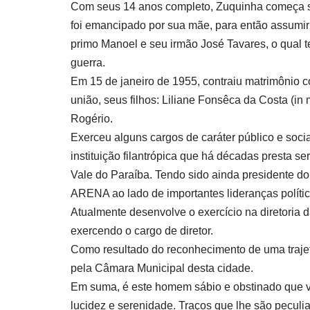
Com seus 14 anos completo, Zuquinha começa seu
foi emancipado por sua mãe, para então assumir
primo Manoel e seu irmão José Tavares, o qual te
guerra.
Em 15 de janeiro de 1955, contraiu matrimônio 
união, seus filhos: Liliane Fonsêca da Costa (i
Rogério.
Exerceu alguns cargos de caráter público e socia
instituição filantrópica que há décadas presta s
Vale do Paraíba. Tendo sido ainda presidente d
ARENA ao lado de importantes lideranças polític
Atualmente desenvolve o exercício na diretoria 
exercendo o cargo de diretor.
Como resultado do reconhecimento de uma trajetó
pela Câmara Municipal desta cidade.
Em suma, é este homem sábio e obstinado que 
lucidez e serenidade. Traços que lhe são peculia