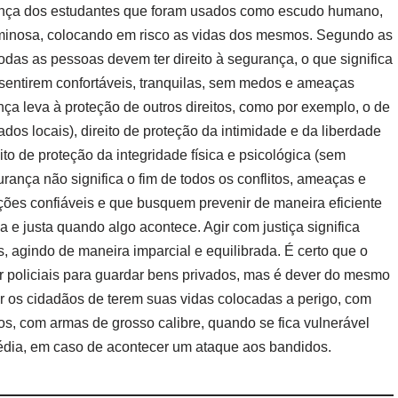
ança dos estudantes que foram usados como escudo humano,
iminosa, colocando em risco as vidas dos mesmos. Segundo as
, todas as pessoas devem ter direito à segurança, o que significa
 sentirem confortáveis, tranquilas, sem medos e ameaças
ança leva à proteção de outros direitos, como por exemplo, o de
dos locais), direito de proteção da intimidade e da liberdade
to de proteção da integridade física e psicológica (sem
rança não significa o fim de todos os conflitos, ameaças e
uições confiáveis e que busquem prevenir de maneira eficiente
a e justa quando algo acontece. Agir com justiça significa
s, agindo de maneira imparcial e equilibrada. É certo que o
r policiais para guardar bens privados, mas é dever do mesmo
ar os cidadãos de terem suas vidas colocadas a perigo, com
s, com armas de grosso calibre, quando se fica vulnerável
édia, em caso de acontecer um ataque aos bandidos.