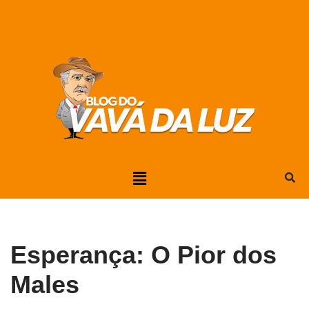
Pular
para
o
conteúdo
Esperança: O Pior dos
Males