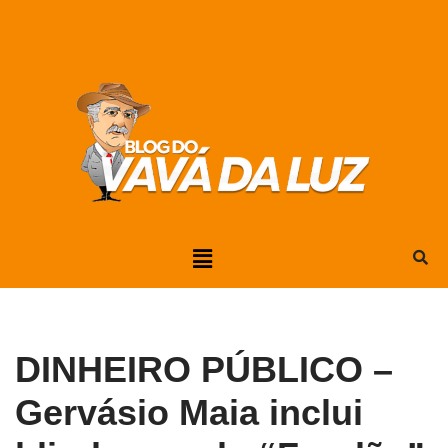
Pular
para
o
conteúdo
DINHEIRO PÚBLICO –
Gervásio Maia inclui