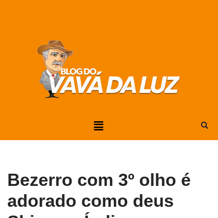
Pular
para
o
conteúdo
Bezerro com 3º olho é
adorado como deus