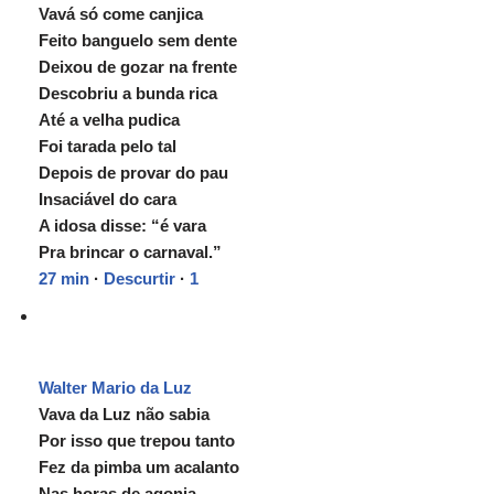
Vavá só come canjica
Feito banguelo sem dente
Deixou de gozar na frente
Descobriu a bunda rica
Até a velha pudica
Foi tarada pelo tal
Depois de provar do pau
Insaciável do cara
A idosa disse: “é vara
Pra brincar o carnaval.”
27 min
·
Descurtir
·
1
Walter Mario da Luz
Vava da Luz não sabia
Por isso que trepou tanto
Fez da pimba um acalanto
Nas horas de agonia