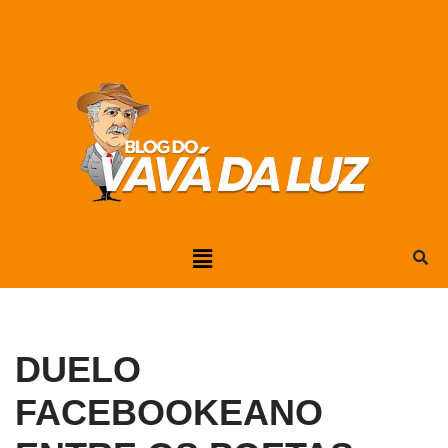
Pular
para
o
conteúdo
DUELO
FACEBOOKEANO