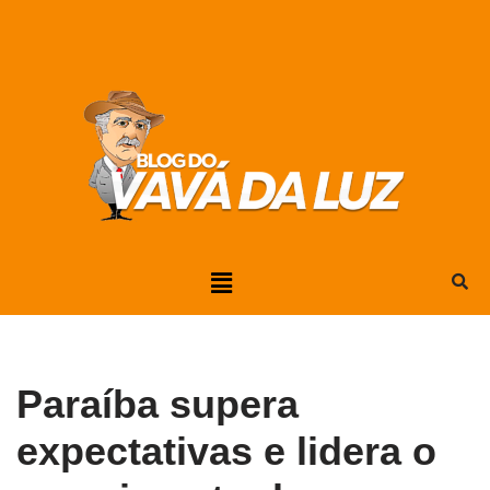
Pular
para
o
conteúdo
Paraíba supera
expectativas e lidera o