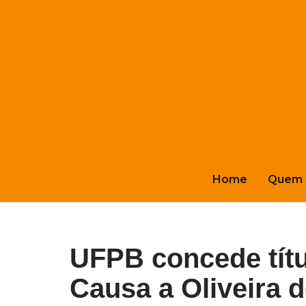
Pular
para
o
conteúdo
Home
Quem 
UFPB concede títu
Causa a Oliveira 