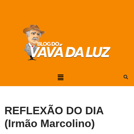
Pular
para
o
conteúdo
REFLEXÃO DO DIA
(Irmão Marcolino)