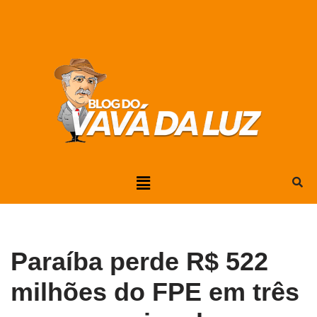
Pular
para
o
conteúdo
Paraíba perde R$ 522
milhões do FPE em três