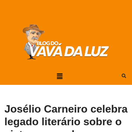
Pular
para
o
conteúdo
Josélio Carneiro celebra
legado literário sobre o