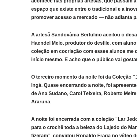
acontece nas próprias artesãs, que passam a 
espaço que existe entre o tradicional e a in
promover acesso a mercado — não adianta pa
A artesã Sandovânia Bertulino aceitou o de
Haendel Melo, produtor do desfile, com aluno
coleção em cocriação com esses alunos me de
início mesmo. E acho que o público vai gosta
O terceiro momento da noite foi da Coleção “J
Ingá. Quase encerrando a noite, foi apresent
de Ana Sudano, Carol Teixeira, Roberto Meir
Araruna.
A noite foi encerrada com a coleção “Lar Jedo
para o crochê toda a beleza do Lajedo do Ma
fizeram”, convidou Ronaldo Fraga no vídeo d