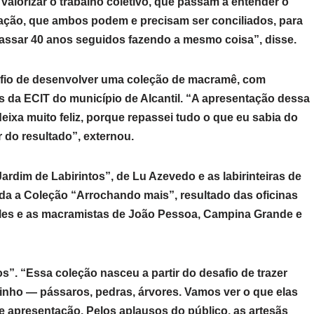
valorizar o trabalho coletivo, que passam a entender o
ovação, que ambos podem e precisam ser conciliados, para
ssar 40 anos seguidos fazendo a mesmo coisa”, disse.
safio de desenvolver uma coleção de macramê, com
s da ECIT do município de Alcantil. “A apresentação dessa
ixa muito feliz, porque repassei tudo o que eu sabia do
r do resultado”, externou.
ardim de Labirintos”, de Lu Azevedo e as labirinteiras de
ada a Coleção “Arrochando mais”, resultado das oficinas
eles e as macramistas de João Pessoa, Campina Grande e
s”. “Essa coleção nasceu a partir do desafio de trazer
rinho — pássaros, pedras, árvores. Vamos ver o que elas
e apresentação. Pelos aplausos do público, as artesãs