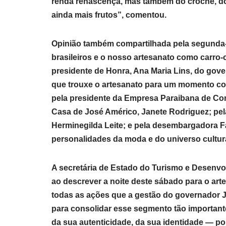
renda renascença, mas também do crochê, do
ainda mais frutos”, comentou.
Opinião também compartilhada pela segunda-d
brasileiros e o nosso artesanato como carro
presidente de Honra, Ana Maria Lins, do gov
que trouxe o artesanato para um momento com
pela presidente da Empresa Paraibana de Co
Casa de José Américo, Janete Rodriguez; pel
Herminegilda Leite; e pela desembargadora Fá
personalidades da moda e do universo cultu
A secretária de Estado do Turismo e Desenvol
ao descrever a noite deste sábado para o ar
todas as ações que a gestão do governador 
para consolidar esse segmento tão important
da sua autenticidade, da sua identidade — p