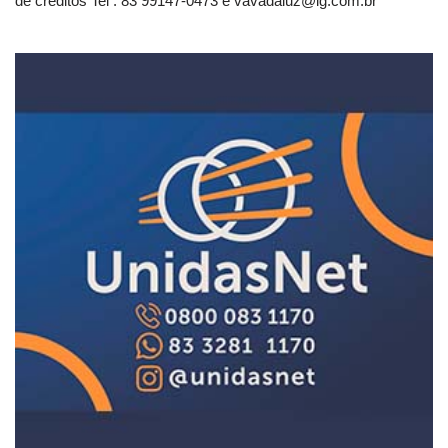
de créditos Tel . 83 99147-0473 e
vavadaluz@ig.com.br