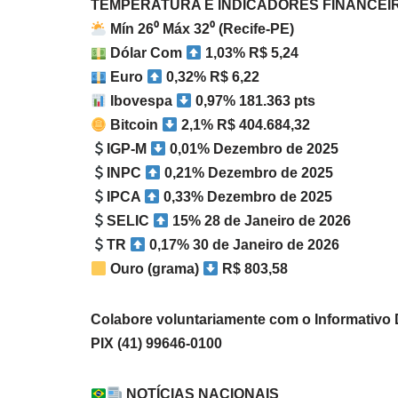
TEMPERATURA E INDICADORES FINANCEI
Mín 26⁰ Máx 32⁰ (Recife-PE)
Dólar Com
1,03% R$ 5,24
Euro
0,32% R$ 6,22
Ibovespa
0,97% 181.363 pts
Bitcoin
2,1% R$ 404.684,32
IGP-M
0,01% Dezembro de 2025
INPC
0,21% Dezembro de 2025
IPCA
0,33% Dezembro de 2025
SELIC
15% 28 de Janeiro de 2026
TR
0,17% 30 de Janeiro de 2026
Ouro (grama)
R$ 803,58
Colabore voluntariamente com o Informativ
PIX (41) 99646-0100
NOTÍCIAS NACIONAIS