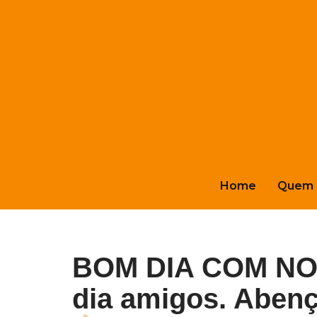
Pular
para
o
conteúdo
Home
Quem 
BOM DIA COM NOT
dia amigos. Aben