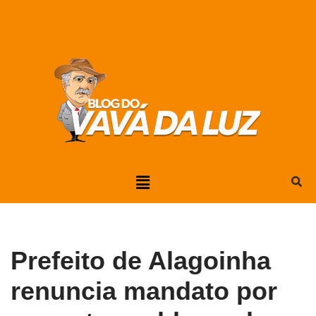
Pular
para
o
conteúdo
Prefeito de Alagoinha
renuncia mandato por