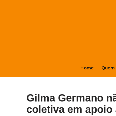
Pular
para
o
conteúdo
Home
Quem 
Gilma Germano n
coletiva em apoio