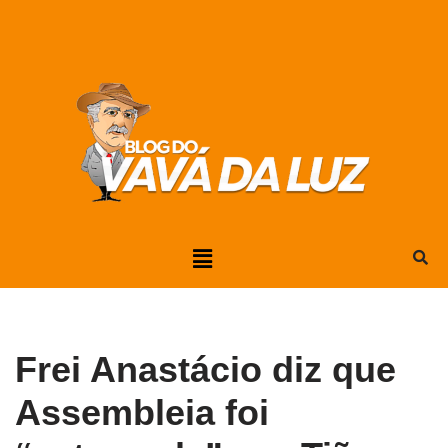
Pular
para
o
conteúdo
Frei Anastácio diz que
Assembleia foi