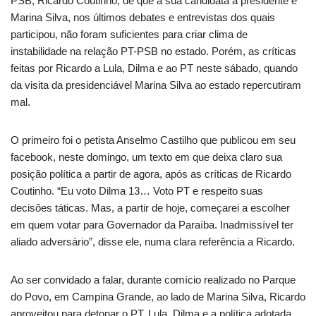
PSB, Ricardo Coutinho, de que a sua candidata a presidente é
Marina Silva, nos últimos debates e entrevistas dos quais
participou, não foram suficientes para criar clima de
instabilidade na relação PT-PSB no estado. Porém, as críticas
feitas por Ricardo a Lula, Dilma e ao PT neste sábado, quando
da visita da presidenciável Marina Silva ao estado repercutiram
mal.
O primeiro foi o petista Anselmo Castilho que publicou em seu
facebook, neste domingo, um texto em que deixa claro sua
posição política a partir de agora, após as críticas de Ricardo
Coutinho. “Eu voto Dilma 13… Voto PT e respeito suas
decisões táticas. Mas, a partir de hoje, começarei a escolher
em quem votar para Governador da Paraíba. Inadmissível ter
aliado adversário”, disse ele, numa clara referência a Ricardo.
Ao ser convidado a falar, durante comício realizado no Parque
do Povo, em Campina Grande, ao lado de Marina Silva, Ricardo
aproveitou para detonar o PT, Lula, Dilma e a política adotada