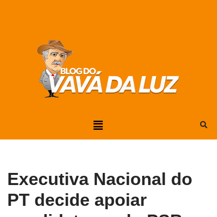
Pular
para
o
conteúdo
Executiva Nacional do
PT decide apoiar