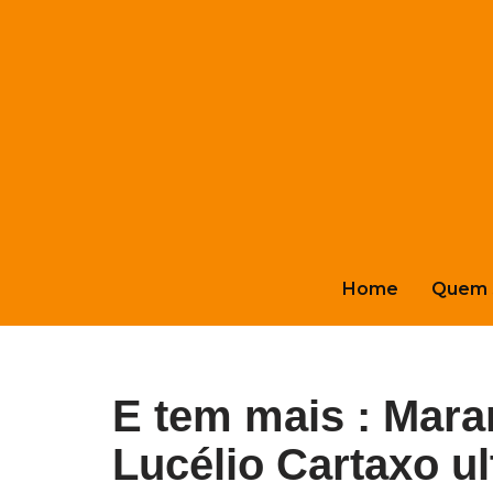
Pular
para
o
conteúdo
Home
Quem 
E tem mais : Mara
Lucélio Cartaxo ul