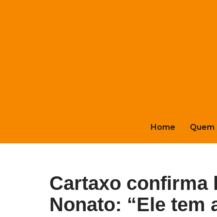
Pular
para
o
conteúdo
Home
Quem 
Cartaxo confirma l
Nonato: “Ele tem