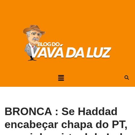
Pular
para
o
conteúdo
BRONCA : Se Haddad
encabeçar chapa do PT,