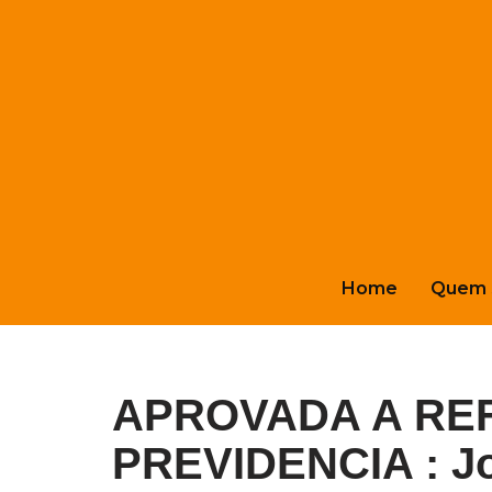
Pular
para
o
conteúdo
Home
Quem 
APROVADA A RE
PREVIDENCIA : J