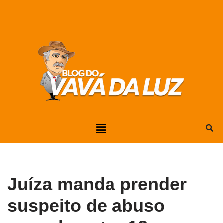
Pular
para
o
conteúdo
Juíza manda prender
suspeito de abuso