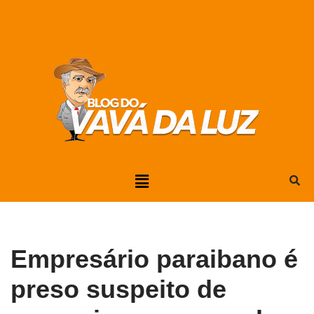
Pular
para
o
conteúdo
Empresário paraibano é
preso suspeito de