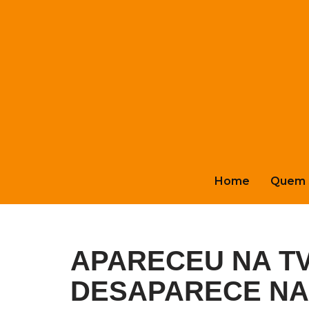
Pular
para
o
conteúdo
Home
Quem 
APARECEU NA T
DESAPARECE NA 