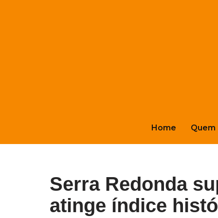
Pular
para
o
conteúdo
Home
Quem 
Serra Redonda su
atinge índice hist