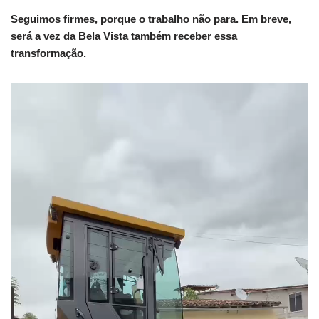
Seguimos firmes, porque o trabalho não para. Em breve,
será a vez da Bela Vista também receber essa
transformação.
T
o
c
a
d
o
r
d
e
v
í
d
e
o