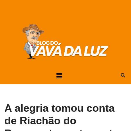
Pular
para
o
conteúdo
A alegria tomou conta
de Riachão do