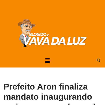
Pular
para
o
conteúdo
Prefeito Aron finaliza
mandato inaugurando