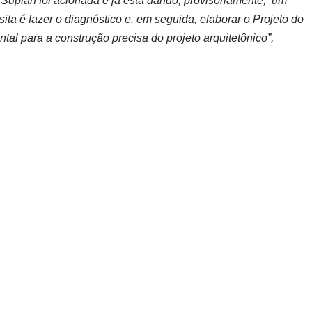
 Suplan foi acionada e já está dando, provisoriamente, um
ita é fazer o diagnóstico e, em seguida, elaborar o Projeto do
al para a construção precisa do projeto arquitetônico”,