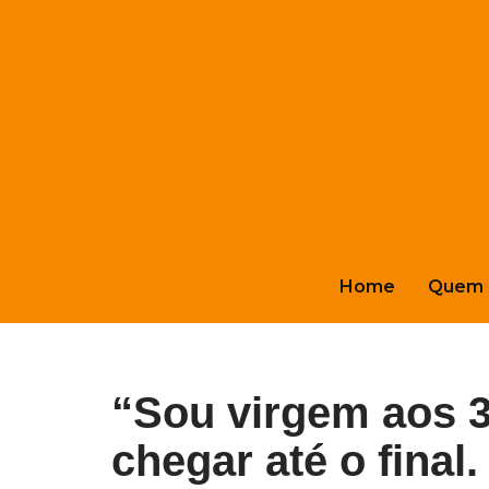
Pular
para
o
conteúdo
Home
Quem 
“Sou virgem aos 
chegar até o final