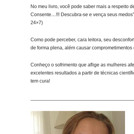
No meu livro, você pode saber mais a respeito
Consente…!!! Descubra-se e vença seus medos” (
24×7)
Como pode perceber, cara leitora, seu desconfort
de forma plena, além causar comprometimentos em
Conheço o sofrimento que aflige as mulheres afe
excelentes resultados a partir de técnicas cientí
tem cura!
______________________________________