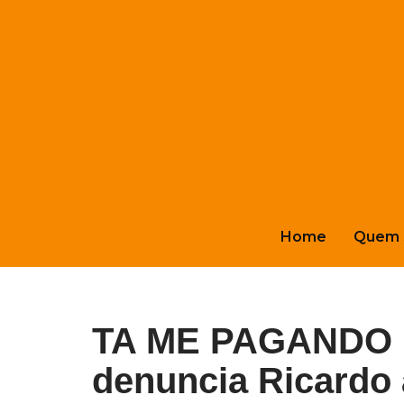
Pular
para
o
conteúdo
Home
Quem 
TA ME PAGANDO E
denuncia Ricardo