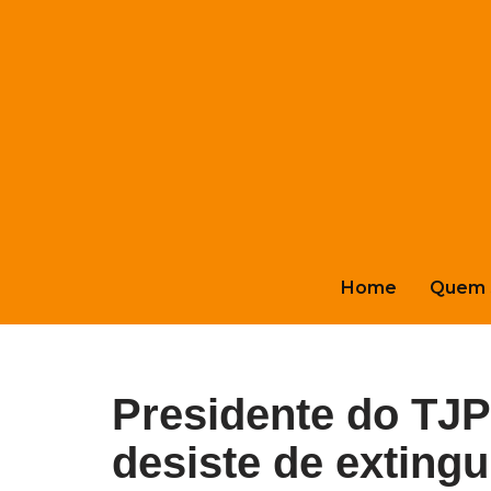
Pular
para
o
conteúdo
Home
Quem 
Presidente do TJP
desiste de exting