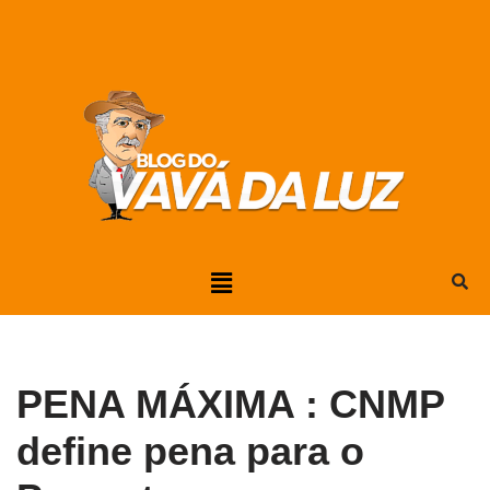
Pular
para
o
conteúdo
PENA MÁXIMA : CNMP
define pena para o