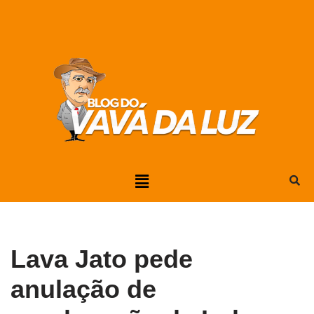
Pular
para
o
conteúdo
Lava Jato pede
anulação de